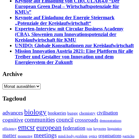
Keynote auf Einladung von CIRCULAR4.0 “Der
European Green Deal – Wirtschaftspotenziale für
KMUs”
Keynote auf Einladung der Energie Steiermark
„Potenziale der Kreislaufwirtschaft“
Experten-Interview mit Circular Business Academy
(CBA), Slowenien zum Innovationspotenzial der
Kreislaufwirtschaft für KMU
UNIDO: Globale Konsultationen zur Kreislaufwirtschaft
Mission Innovation Austria 2021: Eine Plattform für alle
Treiber und Gestalter von Innovation und dem
Energiesystem der Zukunft
Archive
Archive
Tagcloud
biology
advances
civilisation
bookseries
bunge
chemistry
communities
council
cognitive
crossroads
demonstrations
emcsr
european
federation
efficiency
join
keynotes
linguistics
meetings
matter
organisations
measuring
mind-body-problem
optics
particles