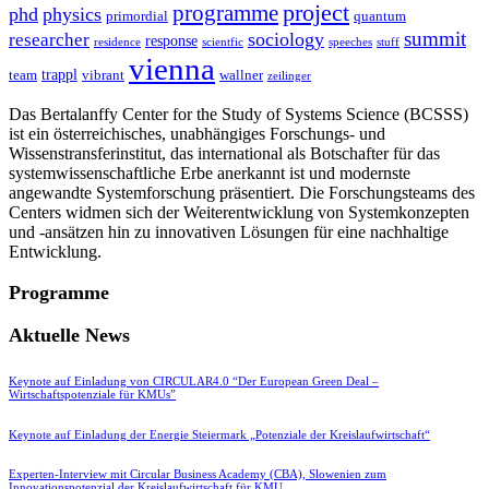
project
programme
phd
physics
primordial
quantum
summit
sociology
researcher
response
residence
scientfic
speeches
stuff
vienna
trappl
team
vibrant
wallner
zeilinger
Das Bertalanffy Center for the Study of Systems Science (BCSSS)
ist ein österreichisches, unabhängiges Forschungs- und
Wissenstransferinstitut, das international als Botschafter für das
systemwissenschaftliche Erbe anerkannt ist und modernste
angewandte Systemforschung präsentiert. Die Forschungsteams des
Centers widmen sich der Weiterentwicklung von Systemkonzepten
und -ansätzen hin zu innovativen Lösungen für eine nachhaltige
Entwicklung.
Programme
Aktuelle News
Keynote auf Einladung von CIRCULAR4.0 “Der European Green Deal –
Wirtschaftspotenziale für KMUs”
Keynote auf Einladung der Energie Steiermark „Potenziale der Kreislaufwirtschaft“
Experten-Interview mit Circular Business Academy (CBA), Slowenien zum
Innovationspotenzial der Kreislaufwirtschaft für KMU