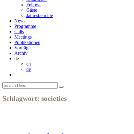
Fellows
Gäste
Jahresberichte
News
Programme
Calls
Meetings
Publikationen
Vorträge
Archiv
de
en
de
Schlagwort:
societies