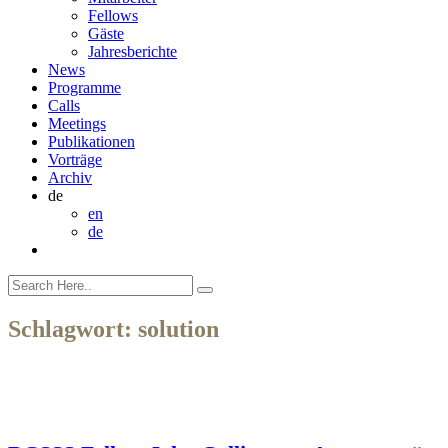
Fellows
Gäste
Jahresberichte
News
Programme
Calls
Meetings
Publikationen
Vorträge
Archiv
de
en
de
Schlagwort:
solution