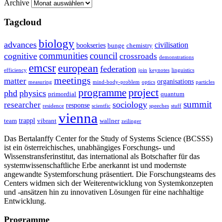
Archive
Tagcloud
biology
advances
civilisation
bookseries
bunge
chemistry
communities
council
cognitive
crossroads
demonstrations
emcsr
european
federation
efficiency
join
keynotes
linguistics
meetings
matter
organisations
measuring
mind-body-problem
optics
particles
project
programme
phd
physics
primordial
quantum
summit
sociology
researcher
response
residence
scientfic
speeches
stuff
vienna
trappl
team
vibrant
wallner
zeilinger
Das Bertalanffy Center for the Study of Systems Science (BCSSS)
ist ein österreichisches, unabhängiges Forschungs- und
Wissenstransferinstitut, das international als Botschafter für das
systemwissenschaftliche Erbe anerkannt ist und modernste
angewandte Systemforschung präsentiert. Die Forschungsteams des
Centers widmen sich der Weiterentwicklung von Systemkonzepten
und -ansätzen hin zu innovativen Lösungen für eine nachhaltige
Entwicklung.
Programme