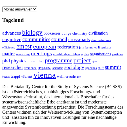
Archive
Tagcloud
biology
advances
civilisation
bookseries
bunge
chemistry
communities
council
cognitive
crossroads
demonstrations
emcsr
european
federation
efficiency
join
keynotes
linguistics
meetings
matter
organisations
measuring
mind-body-problem
optics
particles
project
programme
phd
physics
primordial
quantum
summit
sociology
researcher
response
residence
scientfic
speeches
stuff
vienna
trappl
team
vibrant
wallner
zeilinger
Das Bertalanffy Center for the Study of Systems Science (BCSSS)
ist ein österreichisches, unabhängiges Forschungs- und
Wissenstransferinstitut, das international als Botschafter für das
systemwissenschaftliche Erbe anerkannt ist und modernste
angewandte Systemforschung präsentiert. Die Forschungsteams des
Centers widmen sich der Weiterentwicklung von Systemkonzepten
und -ansätzen hin zu innovativen Lösungen für eine nachhaltige
Entwicklung.