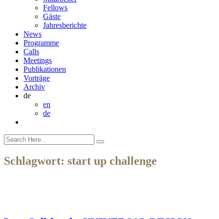
Fellows
Gäste
Jahresberichte
News
Programme
Calls
Meetings
Publikationen
Vorträge
Archiv
de
en
de
Schlagwort:
start up challenge