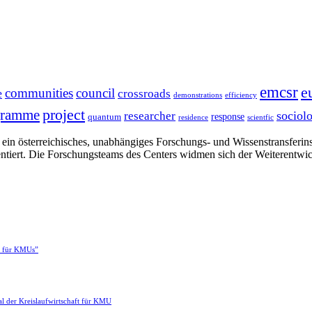
emcsr
e
communities
council
e
crossroads
demonstrations
efficiency
project
gramme
sociol
researcher
response
quantum
residence
scientfic
in österreichisches, unabhängiges Forschungs- und Wissenstransferinsti
ntiert. Die Forschungsteams des Centers widmen sich der Weiterentwi
e für KMUs”
l der Kreislaufwirtschaft für KMU