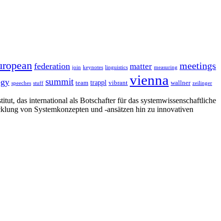
uropean
meetings
federation
matter
join
keynotes
linguistics
measuring
vienna
summit
ogy
trappl
team
vibrant
wallner
speeches
stuff
zeilinger
tut, das international als Botschafter für das systemwissenschaftliche
cklung von Systemkonzepten und -ansätzen hin zu innovativen