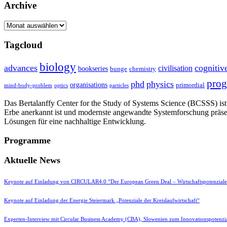
Archive
Archive
Tagcloud
biology
advances
cognitiv
civilisation
bookseries
bunge
chemistry
pro
phd
physics
organisations
primordial
mind-body-problem
optics
particles
Das Bertalanffy Center for the Study of Systems Science (BCSSS) ist e
Erbe anerkannt ist und modernste angewandte Systemforschung präse
Lösungen für eine nachhaltige Entwicklung.
Programme
Aktuelle News
Keynote auf Einladung von CIRCULAR4.0 “Der European Green Deal – Wirtschaftspotenzial
Keynote auf Einladung der Energie Steiermark „Potenziale der Kreislaufwirtschaft“
Experten-Interview mit Circular Business Academy (CBA), Slowenien zum Innovationspotenzia