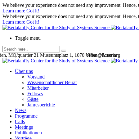
We believe your experience does not need any improvement. Hence, th
Learn more
Got it!
We believe your experience does not need any improvement. Hence, th
Learn more
Got it!
Toggle menu
en, MQ/quartier 21 Museumsplatz 1, 1070 Vienna, Austria
office@bcsss.org
Über uns
Vorstand
Wissenschaftlicher Beirat
Mitarbeiter
Fellows
Gäste
Jahresberichte
News
Programme
Calls
Meetings
Publikationen
Vorträge