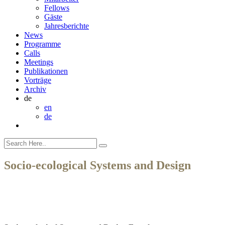
Fellows
Gäste
Jahresberichte
News
Programme
Calls
Meetings
Publikationen
Vorträge
Archiv
de
en
de
Socio-ecological Systems and Design