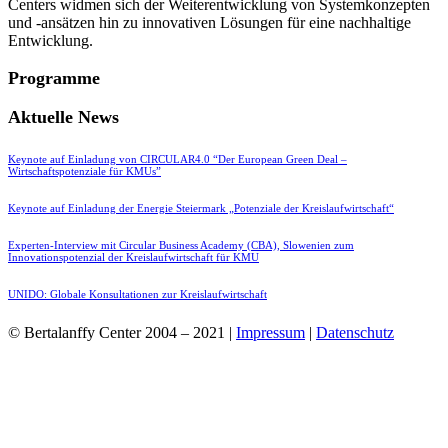
Centers widmen sich der Weiterentwicklung von Systemkonzepten
und -ansätzen hin zu innovativen Lösungen für eine nachhaltige
Entwicklung.
Programme
Aktuelle News
Keynote auf Einladung von CIRCULAR4.0 “Der European Green Deal –
Wirtschaftspotenziale für KMUs”
Keynote auf Einladung der Energie Steiermark „Potenziale der Kreislaufwirtschaft“
Experten-Interview mit Circular Business Academy (CBA), Slowenien zum
Innovationspotenzial der Kreislaufwirtschaft für KMU
UNIDO: Globale Konsultationen zur Kreislaufwirtschaft
© Bertalanffy Center 2004 – 2021 |
Impressum
|
Datenschutz