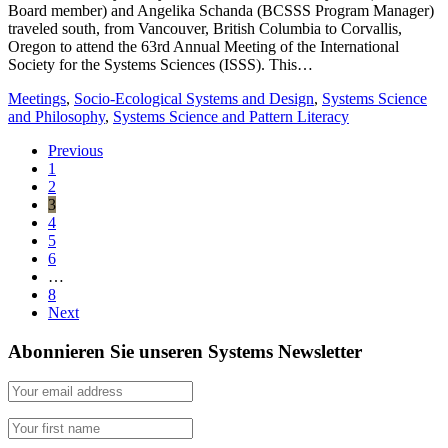
Board member) and Angelika Schanda (BCSSS Program Manager)
traveled south, from Vancouver, British Columbia to Corvallis,
Oregon to attend the 63rd Annual Meeting of the International
Society for the Systems Sciences (ISSS). This…
Meetings
,
Socio-Ecological Systems and Design
,
Systems Science
and Philosophy
,
Systems Science and Pattern Literacy
Previous
1
2
3
4
5
6
…
8
Next
Abonnieren Sie unseren Systems Newsletter