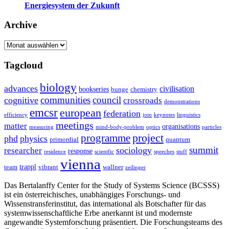
Energiesystem der Zukunft
Archive
Archive
Tagcloud
biology
advances
civilisation
bookseries
bunge
chemistry
communities
council
cognitive
crossroads
demonstrations
emcsr
european
federation
efficiency
join
keynotes
linguistics
meetings
matter
organisations
measuring
mind-body-problem
optics
particles
project
programme
phd
physics
primordial
quantum
summit
sociology
researcher
response
residence
scientfic
speeches
stuff
vienna
trappl
team
vibrant
wallner
zeilinger
Das Bertalanffy Center for the Study of Systems Science (BCSSS)
ist ein österreichisches, unabhängiges Forschungs- und
Wissenstransferinstitut, das international als Botschafter für das
systemwissenschaftliche Erbe anerkannt ist und modernste
angewandte Systemforschung präsentiert. Die Forschungsteams des