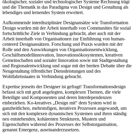
ökologischer, sozialer und technologischer Systeme Rechnung trägt
und die Thematik in das Paradigma von Design und Gestaltung als
lebendiges und lernendes System erweitert.
Aufkommende interdisziplinäre Designansätze wie Transformation
Design wurden mit der Arbeit innerhalb von Communities für sozial
fortschrittliche Ziele in Verbindung gebracht, aber auch mit der
Arbeit innerhalb von Organisationen zur Einführung von human-
centered Designansätzen. Forschung und Praxis wurden mit der
Rolle und den Auswirkungen von Organisationsentwicklung,
Geschäftsmodellinnovation, Innovationsökosystemen, kreativen
Gemeinschaften und sozialer Innovation sowie mit Stadtgestaltung
und Regionalentwicklung und sogar mit der breiten Debatte über die
Neugestaltung öffentlicher Dienstleistungen und des
Wohlfahrtsstaates in Verbindung gebracht.
Expertise jenseits der Designer ist gefragt! Transformationsdesign
befasst sich mit groß angelegten, komplexen Themen, die viele
Beteiligte und Komponenten und deren Interdependenzen
einbeziehen. Ko-kreatives „Design mit“ dem System wird in
ganzheitlichen, mehrstufigen, iterativen Prozessen angewandt, um
sich mit den komplexen dynamischen Systemen und ihren ständig
neu entstehenden, kohärenten Strukturen, Mustern und
Eigenschaften während des Prozesses der Selbstorganisation,
genannt Emergenz, auseinanderzusetzen.