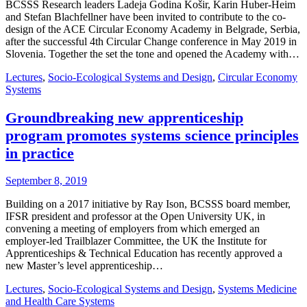
BCSSS Research leaders Ladeja Godina Košir, Karin Huber-Heim
and Stefan Blachfellner have been invited to contribute to the co-
design of the ACE Circular Economy Academy in Belgrade, Serbia,
after the successful 4th Circular Change conference in May 2019 in
Slovenia. Together the set the tone and opened the Academy with…
Lectures
,
Socio-Ecological Systems and Design
,
Circular Economy
Systems
Groundbreaking new apprenticeship
program promotes systems science principles
in practice
September 8, 2019
Building on a 2017 initiative by Ray Ison, BCSSS board member,
IFSR president and professor at the Open University UK, in
convening a meeting of employers from which emerged an
employer-led Trailblazer Committee, the UK the Institute for
Apprenticeships & Technical Education has recently approved a
new Master’s level apprenticeship…
Lectures
,
Socio-Ecological Systems and Design
,
Systems Medicine
and Health Care Systems