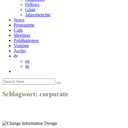
Fellows
Gäste
Jahresberichte
News
Programme
Calls
Meetings
Publikationen
Vorträge
Archiv
de
en
de
Schlagwort:
corporate