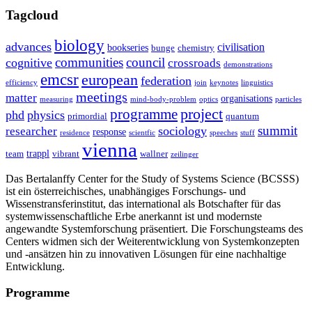
Tagcloud
biology
advances
civilisation
bookseries
bunge
chemistry
communities
council
cognitive
crossroads
demonstrations
emcsr
european
federation
efficiency
join
keynotes
linguistics
meetings
matter
organisations
measuring
mind-body-problem
optics
particles
project
programme
phd
physics
primordial
quantum
summit
sociology
researcher
response
residence
scientfic
speeches
stuff
vienna
trappl
team
vibrant
wallner
zeilinger
Das Bertalanffy Center for the Study of Systems Science (BCSSS)
ist ein österreichisches, unabhängiges Forschungs- und
Wissenstransferinstitut, das international als Botschafter für das
systemwissenschaftliche Erbe anerkannt ist und modernste
angewandte Systemforschung präsentiert. Die Forschungsteams des
Centers widmen sich der Weiterentwicklung von Systemkonzepten
und -ansätzen hin zu innovativen Lösungen für eine nachhaltige
Entwicklung.
Programme