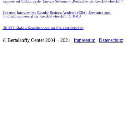
Keynote auf Einladung der Energie Steiermark „Potenziale der Kreislaufwirtschaft“
Experten-Interview mit Circular Business Academy (CBA), Slowenien zum
Innovationspotenzial der Kreislaufwirtschaft für KMU
UNIDO: Globale Konsultationen zur Kreislaufwirtschaft
© Bertalanffy Center 2004 – 2021 |
Impressum
|
Datenschutz