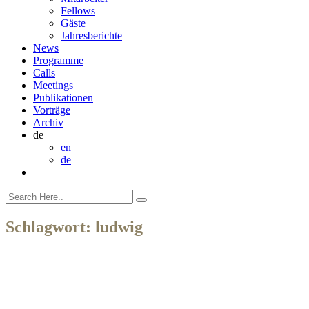
Fellows
Gäste
Jahresberichte
News
Programme
Calls
Meetings
Publikationen
Vorträge
Archiv
de
en
de
Schlagwort:
ludwig