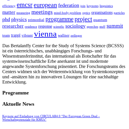
emcsr
european
federation
efficiency
join
keynotes
linguistics
meetings
matter
organisations
measuring
mind-body-problem
optics
particles
project
programme
phd
physics
primordial
quantum
summit
sociology
researcher
response
residence
scientfic
speeches
stuff
vienna
trappl
team
vibrant
wallner
zeilinger
Das Bertalanffy Center for the Study of Systems Science (BCSSS)
ist ein österreichisches, unabhängiges Forschungs- und
Wissenstransferinstitut, das international als Botschafter für das
systemwissenschaftliche Erbe anerkannt ist und modernste
angewandte Systemforschung präsentiert. Die Forschungsteams des
Centers widmen sich der Weiterentwicklung von Systemkonzepten
und -ansätzen hin zu innovativen Lösungen für eine nachhaltige
Entwicklung.
Programme
Aktuelle News
Keynote auf Einladung von CIRCULAR4.0 “Der European Green Deal –
Wirtschaftspotenziale für KMUs”