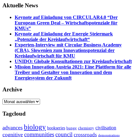
Aktuelle News
Keynote auf Einladung von CIRCULAR4.0 “Der
European Green Deal – Wirtschaftspotenziale für
KMUs”
Keynote auf Einladung der Energie Steiermark
„Potenziale der Kreislaufwirtschaft“
Experten-Interview mit Circular Business Academy
(CBA), Slowenien zum Innovationspotenzial der
Kreislaufwirtschaft für KMU
UNIDO: Globale Konsultationen zur Kreislaufwirtschaft
Mission Innovation Austria 2021: Eine Plattform für alle
Treiber und Gestalter von Innovation und dem
Energiesystem der Zukunft
Archive
Archive
Tagcloud
biology
advances
civilisation
bookseries
bunge
chemistry
communities
council
cognitive
crossroads
demonstrations