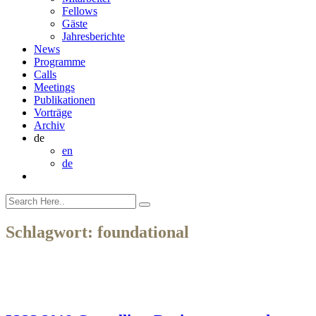
Fellows
Gäste
Jahresberichte
News
Programme
Calls
Meetings
Publikationen
Vorträge
Archiv
de
en
de
Schlagwort:
foundational