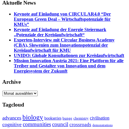
Aktuelle News
Keynote auf Einladung von CIRCULAR4.0 “Der
European Green Deal – Wirtschaftspotenziale für
KMUs”
Keynote auf Einladung der Energie Steiermark
„Potenziale der Kreislaufwirtschaft“
Experten-Interview mit Circular Business Academy
(CBA), Slowenien zum Innovationspotenzial der
Kreislaufwirtschaft für KMU
UNIDO: Globale Konsultationen zur Kreislaufwirtschaft
Mission Innovation Austria 2021: Eine Plattform für alle
Treiber und Gestalter von Innovation und dem
Energiesystem der Zukunft
Archive
Archive
Tagcloud
biology
advances
civilisation
bookseries
bunge
chemistry
communities
council
cognitive
crossroads
demonstrations