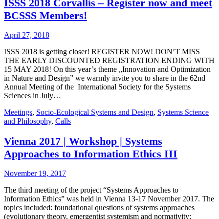
ISSS 2018 Corvallis – Register now and meet
BCSSS Members!
April 27, 2018
ISSS 2018 is getting closer! REGISTER NOW! DON’T MISS
THE EARLY DISCOUNTED REGISTRATION ENDING WITH
15 MAY 2018! On this year’s theme „Innovation and Optimization
in Nature and Design” we warmly invite you to share in the 62nd
Annual Meeting of the International Society for the Systems
Sciences in July…
Meetings
,
Socio-Ecological Systems and Design
,
Systems Science
and Philosophy
,
Calls
Vienna 2017 | Workshop | Systems
Approaches to Information Ethics III
November 19, 2017
The third meeting of the project “Systems Approaches to
Information Ethics” was held in Vienna 13-17 November 2017. The
topics included: foundational questions of systems approaches
(evolutionary theory, emergentist systemism and normativity;