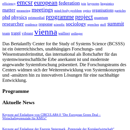
emcsr
european
federation
efficiency
join
keynotes
linguistics
meetings
matter
organisations
measuring
mind-body-problem
optics
particles
project
programme
phd
physics
primordial
quantum
summit
sociology
researcher
response
residence
scientfic
speeches
stuff
vienna
trappl
team
vibrant
wallner
zeilinger
Das Bertalanffy Center for the Study of Systems Science (BCSSS)
ist ein österreichisches, unabhängiges Forschungs- und
Wissenstransferinstitut, das international als Botschafter für das
systemwissenschaftliche Erbe anerkannt ist und modernste
angewandte Systemforschung präsentiert. Die Forschungsteams des
Centers widmen sich der Weiterentwicklung von Systemkonzepten
und -ansätzen hin zu innovativen Lösungen für eine nachhaltige
Entwicklung.
Programme
Aktuelle News
Keynote auf Einladung von CIRCULAR4.0 “Der European Green Deal –
Wirtschaftspotenziale für KMUs”
Keynote auf Einladung der Energie Steiermark „Potenziale der Kreislaufwirtschaft“