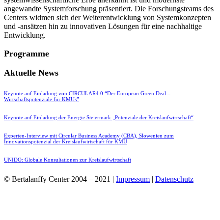
angewandte Systemforschung präsentiert. Die Forschungsteams des
Centers widmen sich der Weiterentwicklung von Systemkonzepten
und -ansätzen hin zu innovativen Lösungen für eine nachhaltige
Entwicklung.
Programme
Aktuelle News
Keynote auf Einladung von CIRCULAR4.0 “Der European Green Deal –
Wirtschaftspotenziale für KMUs”
Keynote auf Einladung der Energie Steiermark „Potenziale der Kreislaufwirtschaft“
Experten-Interview mit Circular Business Academy (CBA), Slowenien zum
Innovationspotenzial der Kreislaufwirtschaft für KMU
UNIDO: Globale Konsultationen zur Kreislaufwirtschaft
© Bertalanffy Center 2004 – 2021 |
Impressum
|
Datenschutz