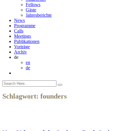
Fellows
Gäste
Jahresberichte
News
Programme
Calls
Meetings
Publikationen
Vorträge
Archiv
de
en
de
Schlagwort:
founders