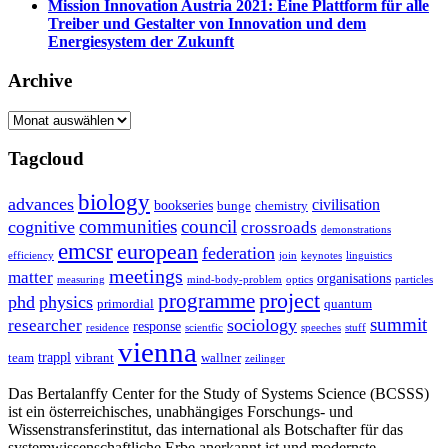
Mission Innovation Austria 2021: Eine Plattform für alle
Treiber und Gestalter von Innovation und dem
Energiesystem der Zukunft
Archive
Archive
Tagcloud
biology
advances
civilisation
bookseries
bunge
chemistry
communities
council
cognitive
crossroads
demonstrations
emcsr
european
federation
efficiency
join
keynotes
linguistics
meetings
matter
organisations
measuring
mind-body-problem
optics
particles
project
programme
phd
physics
primordial
quantum
summit
sociology
researcher
response
residence
scientfic
speeches
stuff
vienna
trappl
team
vibrant
wallner
zeilinger
Das Bertalanffy Center for the Study of Systems Science (BCSSS)
ist ein österreichisches, unabhängiges Forschungs- und
Wissenstransferinstitut, das international als Botschafter für das
systemwissenschaftliche Erbe anerkannt ist und modernste