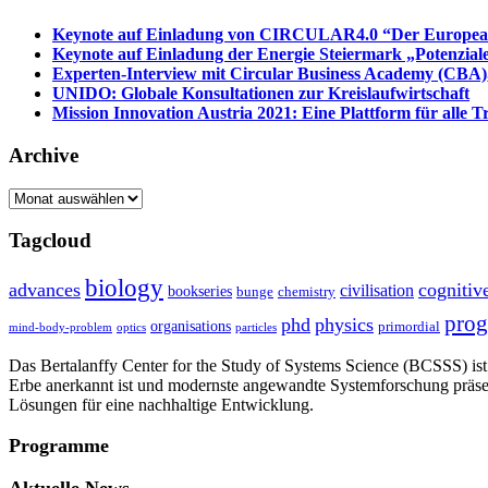
Keynote auf Einladung von CIRCULAR4.0 “Der European 
Keynote auf Einladung der Energie Steiermark „Potenziale
Experten-Interview mit Circular Business Academy (CBA),
UNIDO: Globale Konsultationen zur Kreislaufwirtschaft
Mission Innovation Austria 2021: Eine Plattform für alle
Archive
Archive
Tagcloud
biology
advances
cognitiv
civilisation
bookseries
bunge
chemistry
pro
phd
physics
organisations
primordial
mind-body-problem
optics
particles
Das Bertalanffy Center for the Study of Systems Science (BCSSS) ist e
Erbe anerkannt ist und modernste angewandte Systemforschung präse
Lösungen für eine nachhaltige Entwicklung.
Programme