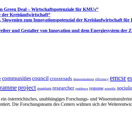
Green Deal – Wirtschaftspotenziale für KMUs”
 der Kreislaufwirtschaft“
 Slowenien zum Innovationspotenzial der Kreislaufwirtschaft fü
 Treiber und Gestalter von Innovation und dem Energiesystem der 
emcsr
e
communities
council
e
crossroads
demonstrations
efficiency
project
gramme
sociol
researcher
response
quantum
residence
scientfic
in österreichisches, unabhängiges Forschungs- und Wissenstransferinsti
ntiert. Die Forschungsteams des Centers widmen sich der Weiterentwi