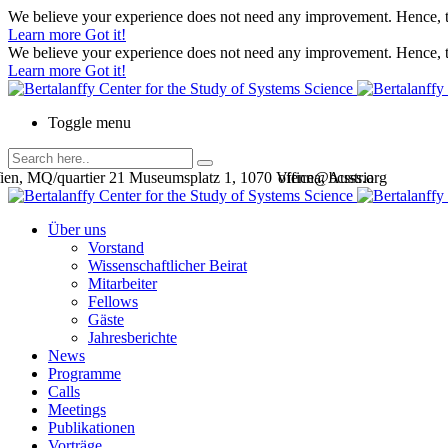
We believe your experience does not need any improvement. Hence, th
Learn more
Got it!
We believe your experience does not need any improvement. Hence, th
Learn more
Got it!
Toggle menu
en, MQ/quartier 21 Museumsplatz 1, 1070 Vienna, Austria
office@bcsss.org
Über uns
Vorstand
Wissenschaftlicher Beirat
Mitarbeiter
Fellows
Gäste
Jahresberichte
News
Programme
Calls
Meetings
Publikationen
Vorträge