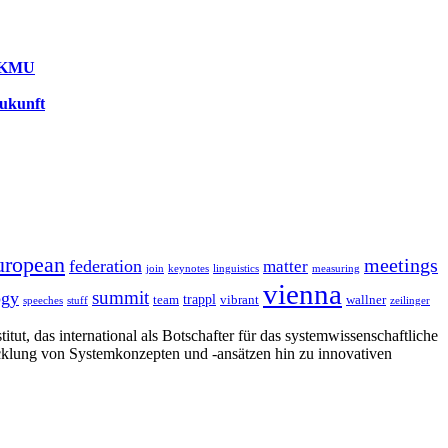
r KMU
Zukunft
uropean
meetings
federation
matter
join
keynotes
linguistics
measuring
vienna
summit
ogy
trappl
team
vibrant
wallner
speeches
stuff
zeilinger
tut, das international als Botschafter für das systemwissenschaftliche
cklung von Systemkonzepten und -ansätzen hin zu innovativen