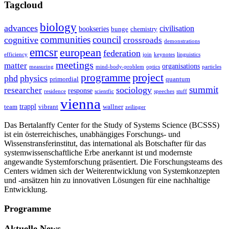
Tagcloud
biology
advances
civilisation
bookseries
bunge
chemistry
communities
council
cognitive
crossroads
demonstrations
emcsr
european
federation
efficiency
join
keynotes
linguistics
meetings
matter
organisations
measuring
mind-body-problem
optics
particles
project
programme
phd
physics
primordial
quantum
summit
sociology
researcher
response
residence
scientfic
speeches
stuff
vienna
trappl
team
vibrant
wallner
zeilinger
Das Bertalanffy Center for the Study of Systems Science (BCSSS)
ist ein österreichisches, unabhängiges Forschungs- und
Wissenstransferinstitut, das international als Botschafter für das
systemwissenschaftliche Erbe anerkannt ist und modernste
angewandte Systemforschung präsentiert. Die Forschungsteams des
Centers widmen sich der Weiterentwicklung von Systemkonzepten
und -ansätzen hin zu innovativen Lösungen für eine nachhaltige
Entwicklung.
Programme
Aktuelle News