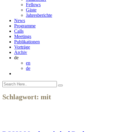
Fellows
Gäste
Jahresberichte
News
Programme
Calls
Meetings
Publikationen
Vorträge
Archiv
de
en
de
Schlagwort:
mit