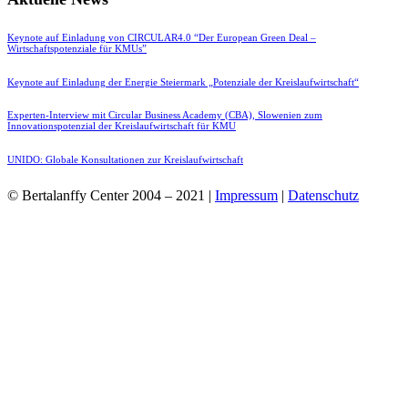
Keynote auf Einladung von CIRCULAR4.0 “Der European Green Deal –
Wirtschaftspotenziale für KMUs”
Keynote auf Einladung der Energie Steiermark „Potenziale der Kreislaufwirtschaft“
Experten-Interview mit Circular Business Academy (CBA), Slowenien zum
Innovationspotenzial der Kreislaufwirtschaft für KMU
UNIDO: Globale Konsultationen zur Kreislaufwirtschaft
© Bertalanffy Center 2004 – 2021 |
Impressum
|
Datenschutz