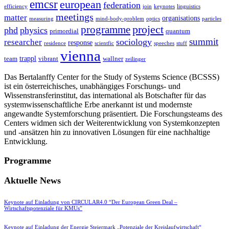
emcsr
european
federation
efficiency
join
keynotes
linguistics
meetings
matter
organisations
measuring
mind-body-problem
optics
particles
project
programme
phd
physics
primordial
quantum
summit
sociology
researcher
response
residence
scientfic
speeches
stuff
vienna
trappl
team
vibrant
wallner
zeilinger
Das Bertalanffy Center for the Study of Systems Science (BCSSS)
ist ein österreichisches, unabhängiges Forschungs- und
Wissenstransferinstitut, das international als Botschafter für das
systemwissenschaftliche Erbe anerkannt ist und modernste
angewandte Systemforschung präsentiert. Die Forschungsteams des
Centers widmen sich der Weiterentwicklung von Systemkonzepten
und -ansätzen hin zu innovativen Lösungen für eine nachhaltige
Entwicklung.
Programme
Aktuelle News
Keynote auf Einladung von CIRCULAR4.0 “Der European Green Deal –
Wirtschaftspotenziale für KMUs”
Keynote auf Einladung der Energie Steiermark „Potenziale der Kreislaufwirtschaft“