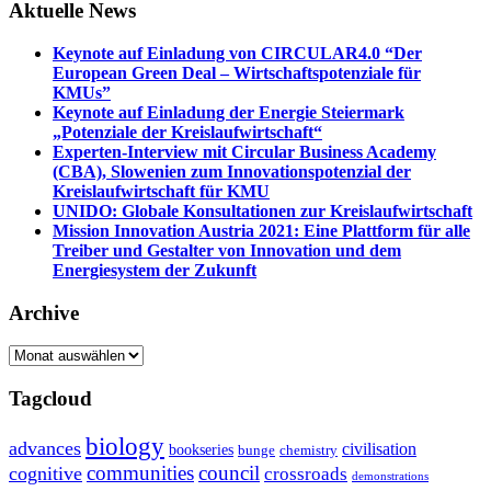
Aktuelle News
Keynote auf Einladung von CIRCULAR4.0 “Der
European Green Deal – Wirtschaftspotenziale für
KMUs”
Keynote auf Einladung der Energie Steiermark
„Potenziale der Kreislaufwirtschaft“
Experten-Interview mit Circular Business Academy
(CBA), Slowenien zum Innovationspotenzial der
Kreislaufwirtschaft für KMU
UNIDO: Globale Konsultationen zur Kreislaufwirtschaft
Mission Innovation Austria 2021: Eine Plattform für alle
Treiber und Gestalter von Innovation und dem
Energiesystem der Zukunft
Archive
Archive
Tagcloud
biology
advances
civilisation
bookseries
bunge
chemistry
communities
council
cognitive
crossroads
demonstrations