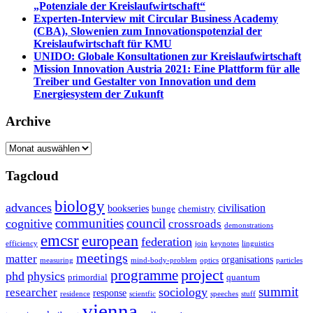
„Potenziale der Kreislaufwirtschaft“
Experten-Interview mit Circular Business Academy
(CBA), Slowenien zum Innovationspotenzial der
Kreislaufwirtschaft für KMU
UNIDO: Globale Konsultationen zur Kreislaufwirtschaft
Mission Innovation Austria 2021: Eine Plattform für alle
Treiber und Gestalter von Innovation und dem
Energiesystem der Zukunft
Archive
Archive
Tagcloud
biology
advances
civilisation
bookseries
bunge
chemistry
communities
council
cognitive
crossroads
demonstrations
emcsr
european
federation
efficiency
join
keynotes
linguistics
meetings
matter
organisations
measuring
mind-body-problem
optics
particles
project
programme
phd
physics
primordial
quantum
summit
sociology
researcher
response
residence
scientfic
speeches
stuff
vienna