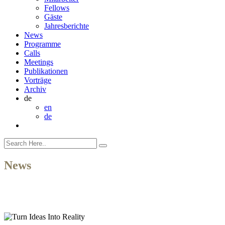
Fellows
Gäste
Jahresberichte
News
Programme
Calls
Meetings
Publikationen
Vorträge
Archiv
de
en
de
News