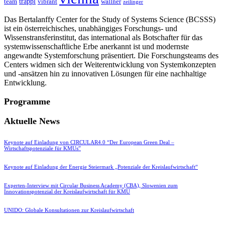
trappl
team
vibrant
wallner
zeilinger
Das Bertalanffy Center for the Study of Systems Science (BCSSS)
ist ein österreichisches, unabhängiges Forschungs- und
Wissenstransferinstitut, das international als Botschafter für das
systemwissenschaftliche Erbe anerkannt ist und modernste
angewandte Systemforschung präsentiert. Die Forschungsteams des
Centers widmen sich der Weiterentwicklung von Systemkonzepten
und -ansätzen hin zu innovativen Lösungen für eine nachhaltige
Entwicklung.
Programme
Aktuelle News
Keynote auf Einladung von CIRCULAR4.0 “Der European Green Deal –
Wirtschaftspotenziale für KMUs”
Keynote auf Einladung der Energie Steiermark „Potenziale der Kreislaufwirtschaft“
Experten-Interview mit Circular Business Academy (CBA), Slowenien zum
Innovationspotenzial der Kreislaufwirtschaft für KMU
UNIDO: Globale Konsultationen zur Kreislaufwirtschaft