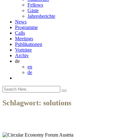
Fellows
Gäste
Jahresberichte
News
Programme
Calls
Meetings
Publikationen
Vorträge
Archiv
de
en
de
Schlagwort:
solutions