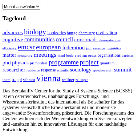
Archive
Tagcloud
biology
advances
civilisation
bookseries
bunge
chemistry
communities
council
cognitive
crossroads
demonstrations
emcsr
european
federation
efficiency
join
keynotes
linguistics
meetings
matter
organisations
measuring
mind-body-problem
optics
particles
project
programme
phd
physics
primordial
quantum
summit
sociology
researcher
response
residence
scientfic
speeches
stuff
vienna
trappl
team
vibrant
wallner
zeilinger
Das Bertalanffy Center for the Study of Systems Science (BCSSS)
ist ein österreichisches, unabhängiges Forschungs- und
Wissenstransferinstitut, das international als Botschafter für das
systemwissenschaftliche Erbe anerkannt ist und modernste
angewandte Systemforschung präsentiert. Die Forschungsteams des
Centers widmen sich der Weiterentwicklung von Systemkonzepten
und -ansätzen hin zu innovativen Lösungen für eine nachhaltige
Entwicklung.