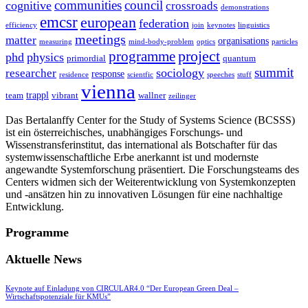
communities
council
cognitive
crossroads
demonstrations
emcsr
european
federation
efficiency
join
keynotes
linguistics
meetings
matter
organisations
measuring
mind-body-problem
optics
particles
project
programme
phd
physics
primordial
quantum
summit
sociology
researcher
response
residence
scientfic
speeches
stuff
vienna
trappl
team
vibrant
wallner
zeilinger
Das Bertalanffy Center for the Study of Systems Science (BCSSS)
ist ein österreichisches, unabhängiges Forschungs- und
Wissenstransferinstitut, das international als Botschafter für das
systemwissenschaftliche Erbe anerkannt ist und modernste
angewandte Systemforschung präsentiert. Die Forschungsteams des
Centers widmen sich der Weiterentwicklung von Systemkonzepten
und -ansätzen hin zu innovativen Lösungen für eine nachhaltige
Entwicklung.
Programme
Aktuelle News
Keynote auf Einladung von CIRCULAR4.0 “Der European Green Deal –
Wirtschaftspotenziale für KMUs”