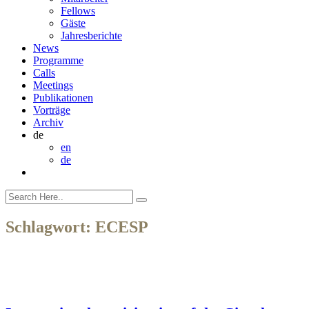
Fellows
Gäste
Jahresberichte
News
Programme
Calls
Meetings
Publikationen
Vorträge
Archiv
de
en
de
Schlagwort:
ECESP