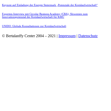
Keynote auf Einladung der Energie Steiermark „Potenziale der Kreislaufwirtschaft“
Experten-Interview mit Circular Business Academy (CBA), Slowenien zum
Innovationspotenzial der Kreislaufwirtschaft für KMU
UNIDO: Globale Konsultationen zur Kreislaufwirtschaft
© Bertalanffy Center 2004 – 2021 |
Impressum
|
Datenschutz