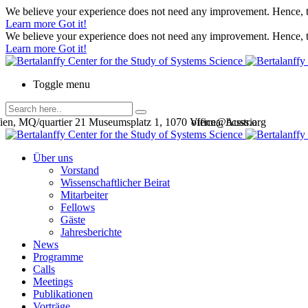
We believe your experience does not need any improvement. Hence, th
Learn more
Got it!
We believe your experience does not need any improvement. Hence, th
Learn more
Got it!
Toggle menu
en, MQ/quartier 21 Museumsplatz 1, 1070 Vienna, Austria
office@bcsss.org
Über uns
Vorstand
Wissenschaftlicher Beirat
Mitarbeiter
Fellows
Gäste
Jahresberichte
News
Programme
Calls
Meetings
Publikationen
Vorträge