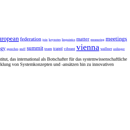
uropean
meetings
federation
matter
join
keynotes
linguistics
measuring
vienna
summit
ogy
trappl
team
vibrant
wallner
speeches
stuff
zeilinger
tut, das international als Botschafter für das systemwissenschaftliche
cklung von Systemkonzepten und -ansätzen hin zu innovativen