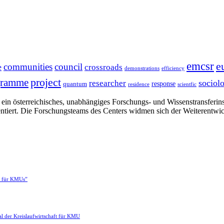
emcsr
e
communities
council
e
crossroads
demonstrations
efficiency
project
gramme
sociol
researcher
response
quantum
residence
scientfic
in österreichisches, unabhängiges Forschungs- und Wissenstransferinsti
ntiert. Die Forschungsteams des Centers widmen sich der Weiterentwi
e für KMUs”
l der Kreislaufwirtschaft für KMU