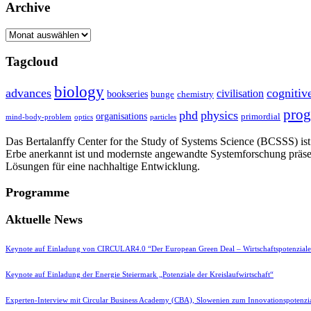
Archive
Archive
Tagcloud
biology
advances
cognitiv
civilisation
bookseries
bunge
chemistry
pro
phd
physics
organisations
primordial
mind-body-problem
optics
particles
Das Bertalanffy Center for the Study of Systems Science (BCSSS) ist e
Erbe anerkannt ist und modernste angewandte Systemforschung präse
Lösungen für eine nachhaltige Entwicklung.
Programme
Aktuelle News
Keynote auf Einladung von CIRCULAR4.0 “Der European Green Deal – Wirtschaftspotenzial
Keynote auf Einladung der Energie Steiermark „Potenziale der Kreislaufwirtschaft“
Experten-Interview mit Circular Business Academy (CBA), Slowenien zum Innovationspotenzia