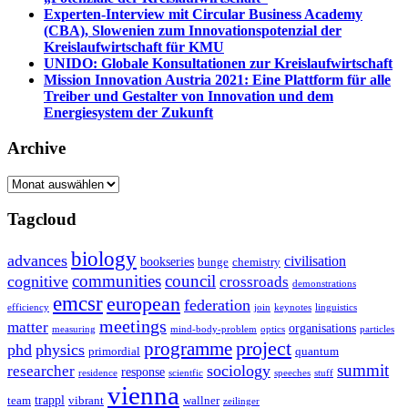
Experten-Interview mit Circular Business Academy
(CBA), Slowenien zum Innovationspotenzial der
Kreislaufwirtschaft für KMU
UNIDO: Globale Konsultationen zur Kreislaufwirtschaft
Mission Innovation Austria 2021: Eine Plattform für alle
Treiber und Gestalter von Innovation und dem
Energiesystem der Zukunft
Archive
Archive
Tagcloud
biology
advances
civilisation
bookseries
bunge
chemistry
communities
council
cognitive
crossroads
demonstrations
emcsr
european
federation
efficiency
join
keynotes
linguistics
meetings
matter
organisations
measuring
mind-body-problem
optics
particles
project
programme
phd
physics
primordial
quantum
summit
sociology
researcher
response
residence
scientfic
speeches
stuff
vienna
trappl
team
vibrant
wallner
zeilinger