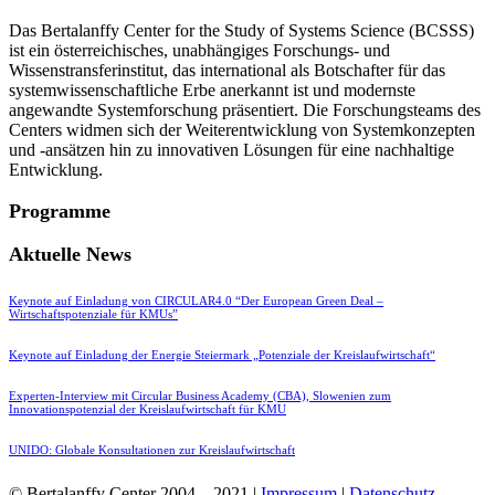
Das Bertalanffy Center for the Study of Systems Science (BCSSS)
ist ein österreichisches, unabhängiges Forschungs- und
Wissenstransferinstitut, das international als Botschafter für das
systemwissenschaftliche Erbe anerkannt ist und modernste
angewandte Systemforschung präsentiert. Die Forschungsteams des
Centers widmen sich der Weiterentwicklung von Systemkonzepten
und -ansätzen hin zu innovativen Lösungen für eine nachhaltige
Entwicklung.
Programme
Aktuelle News
Keynote auf Einladung von CIRCULAR4.0 “Der European Green Deal –
Wirtschaftspotenziale für KMUs”
Keynote auf Einladung der Energie Steiermark „Potenziale der Kreislaufwirtschaft“
Experten-Interview mit Circular Business Academy (CBA), Slowenien zum
Innovationspotenzial der Kreislaufwirtschaft für KMU
UNIDO: Globale Konsultationen zur Kreislaufwirtschaft
© Bertalanffy Center 2004 – 2021 |
Impressum
|
Datenschutz