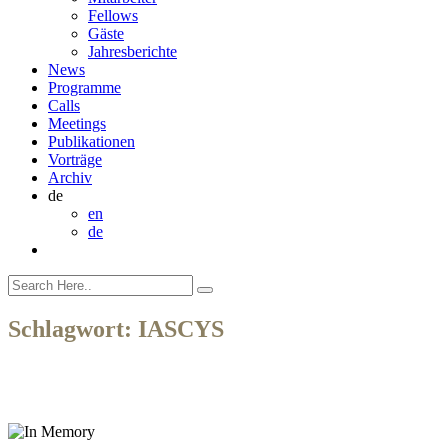
Fellows
Gäste
Jahresberichte
News
Programme
Calls
Meetings
Publikationen
Vorträge
Archiv
de
en
de
Schlagwort:
IASCYS